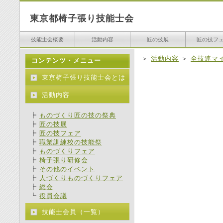
東京都椅子張り技能士会
技能士会概要
活動内容
匠の技展
匠の技フ
＞
活動内容
＞
全技連マ
コンテンツ・メニュー
東京椅子張り技能士会とは
活動内容
┣
ものづくり匠の技の祭典
┣
匠の技展
┣
匠の技フェア
┣
職業訓練校の技能祭
┣
ものづくりフェア
┣
椅子張り研修会
┣
その他のイベント
┣
人づくりものづくりフェア
┣
総会
┗
役員会議
技能士会員（一覧）